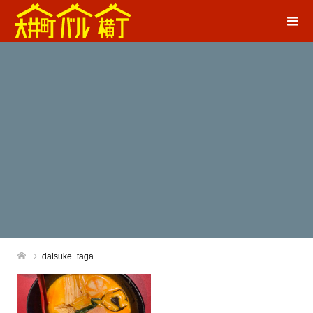
daisuke_taga